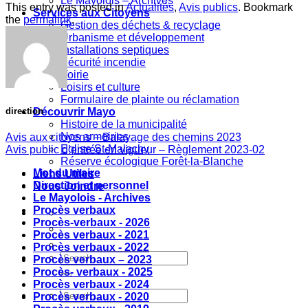
Le Mayolois – Archives
This entry was posted in
Actualités
,
Avis publics
. Bookmark
Services aux Citoyens
the
permalink
.
Gestion des déchets & recyclage
Urbanisme et développement
Installations septiques
Sécurité incendie
Voirie
Loisirs et culture
Formulaire de plainte ou réclamation
Découvrir Mayo
direction
Histoire de la municipalité
Nos armoiries
Avis aux citoyens – Balayage des chemins 2023
Eglise St-Malachy
Avis public d’entrée en vigueur – Règlement 2023-02
Réserve écologique Forêt-la-Blanche
Mot du maire
Liens Utiles
Direction et personnel
Nous Joindre
Le Mayolois - Archives
Procès verbaux
Procès-verbaux - 2026
Procès verbaux - 2021
Procès verbaux - 2022
Procès verbaux – 2023
Procès- verbaux - 2025
Procès verbaux - 2024
Procès verbaux - 2020