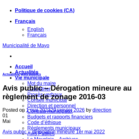
Skip
Politique de cookies (CA)
to
content
Français
English
Français
Municipalité de Mayo
Accueil
Actualités
Actualités
,
Avis publics
Vie municipale
Mot du maire
Avis public – Dérogation mineure au
Calendrier
Procès-verbaux
règlement de zonage 2016-03
Conseil municipal
Direction et personnel
Posted on
1 mai 2023
29 janvier 2026
by
direction
Contrats municipaux
01
Budgets et rapports financiers
Mai
Code d’éthique
Règlements municipaux
Avis public – dérogation mineure 1er mai 2022
Avis Publics