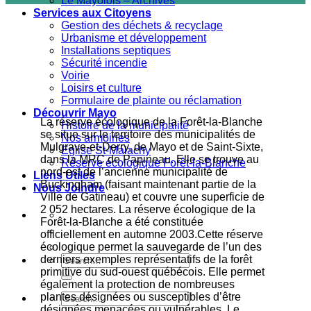
Le Mayolois – Archives
Services aux Citoyens
Gestion des déchets & recyclage
Urbanisme et développement
Installations septiques
Sécurité incendie
Voirie
Loisirs et culture
Formulaire de plainte ou réclamation
Découvrir Mayo
La réserve écologique de la Forêt-la-Blanche
Histoire de la municipalité
se situe sur le territoire des municipalités de
Nos armoiries
Mulgrave-et-Derry, de Mayo et de Saint-Sixte,
Eglise St-Malachy
dans la MRC de Papineau. Elle se trouve au
Réserve écologique Forêt-la-Blanche
nord-est de l’ancienne municipalité de
Liens Utiles
Buckingham (faisant maintenant partie de la
Nous Joindre
Ville de Gatineau) et couvre une superficie de
2 052 hectares. La réserve écologique de la
Forêt-la-Blanche a été constituée
officiellement en automne 2003.
Cette réserve
écologique permet la sauvegarde de l’un des
derniers exemples représentatifs de la forêt
primitive du sud-ouest québécois. Elle permet
également la protection de nombreuses
plantes désignées ou susceptibles d’être
désignées menacées ou vulnérables. Le