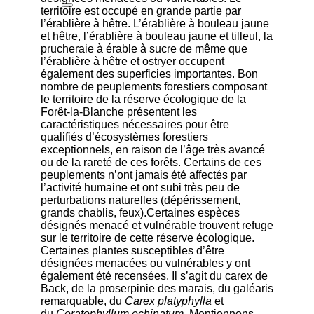
territoire est occupé en grande partie par
l’érablière à hêtre. L’érablière à bouleau jaune
et hêtre, l’érablière à bouleau jaune et tilleul, la
prucheraie à érable à sucre de même que
l’érablière à hêtre et ostryer occupent
également des superficies importantes. Bon
nombre de peuplements forestiers composant
le territoire de la réserve écologique de la
Forêt-la-Blanche présentent les
caractéristiques nécessaires pour être
qualifiés d’écosystèmes forestiers
exceptionnels, en raison de l’âge très avancé
ou de la rareté de ces forêts. Certains de ces
peuplements n’ont jamais été affectés par
l’activité humaine et ont subi très peu de
perturbations naturelles (dépérissement,
grands chablis, feux).Certaines espèces
désignés menacé et vulnérable trouvent refuge
sur le territoire de cette réserve écologique.
Certaines plantes susceptibles d’être
désignées menacées ou vulnérables y ont
également été recensées. Il s’agit du carex de
Back, de la proserpinie des marais, du galéaris
remarquable, du
Carex platyphylla
et
du
Ceratophyllum echinatum
. Mentionnons