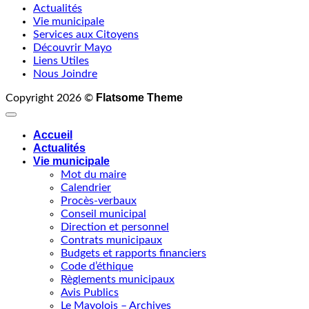
Actualités
Vie municipale
Services aux Citoyens
Découvrir Mayo
Liens Utiles
Nous Joindre
Flatsome Theme
Copyright 2026 ©
Accueil
Actualités
Vie municipale
Mot du maire
Calendrier
Procès-verbaux
Conseil municipal
Direction et personnel
Contrats municipaux
Budgets et rapports financiers
Code d’éthique
Règlements municipaux
Avis Publics
Le Mayolois – Archives