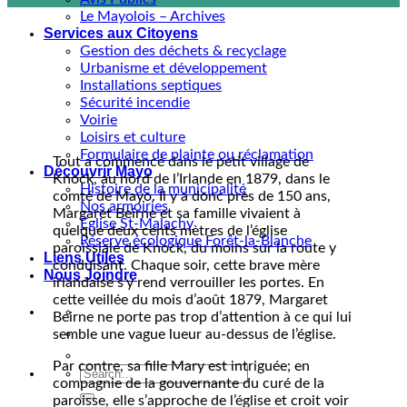
Le Mayolois – Archives
Services aux Citoyens
Gestion des déchets & recyclage
Urbanisme et développement
Installations septiques
Sécurité incendie
Voirie
Loisirs et culture
Formulaire de plainte ou réclamation
Tout a commencé dans le petit village de
Découvrir Mayo
Knock, au nord de l’Irlande en 1879, dans le
Histoire de la municipalité
comté de Mayo. Il y a donc près de 150 ans,
Nos armoiries
Margaret Beirne et sa famille vivaient à
Eglise St-Malachy
quelque deux cents mètres de l’église
Réserve écologique Forêt-la-Blanche
paroissiale de Knock, du moins sur la route y
Liens Utiles
conduisant. Chaque soir, cette brave mère
Nous Joindre
irlandaise s’y rend verrouiller les portes. En
cette veillée du mois d’août 1879, Margaret
Beirne ne porte pas trop d’attention à ce qui lui
semble une vague lueur au-dessus de l’église.
Par contre, sa fille Mary est intriguée; en
compagnie de la gouvernante du curé de la
paroisse, elle s’approche de l’église et croit voir