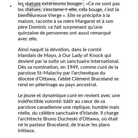
les statues extérieures bouger: »Ce ne sont pas
les statues, s’exclame-t-elle, cela bouge, c’est la
bienheureuse Vierge ». Elle se précipite à la
maison, raconte à sa mère Margaret et à son
père Dominic ce fait surprenant qu’une
quinzaine de personnes ont aussi remarqué
avec elle.
Ainsi naquit la dévotion, dans le comté
irlandais de Mayo, à Our Lady of Knock qui
devient par la suite un sanctuaire international.
Dès sa nomination, en 1949, comme curé de la
paroisse St-Malachy par l’archevêque du
diocèse d’Ottawa, l’abbé Clément Braceland se
rend en pèlerinage au pays ancestral.
Le jeune et dynamique curé en revient avec une
indéfectible volonté: bâtir au cœur de sa
paroisse canadienne une réplique, humble mais
réelle, du célèbre sanctuaire d’Irlande. Il charge
l’architecte Bruno Ducheski d’Ottawa, où était
né le pasteur Braceland, de tracer les plans
initiaux.