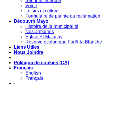
Sécurité incendie
Voirie
Loisirs et culture
Formulaire de plainte ou réclamation
Découvrir Mayo
Histoire de la municipalité
Nos armoiries
Eglise St-Malachy
Réserve écologique Forêt-la-Blanche
Liens Utiles
Nous Joindre
Politique de cookies (CA)
Français
English
Français
-