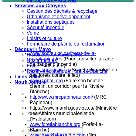
Le Mayolois – Archives
Services aux Citoyens
Gestion des déchets & recyclage
Urbanisme et développement
Installations septiques
Sécurité incendie
Voirie
Loisirs et culture
Formulaire de plainte ou réclamation
Découvrir Mayo
www.sopfeu.qc.ca/fr/etat-de-la-
Histoire de la municipalité
situation/cartes
(Pour consulter la carte
Nos armoiries
de danger d’incendie)
Eglise St-Malachy
www.sopfeu.qc.ca
(Société de protection
Réserve écologique Forêt-la-Blanche
des forêts contre le feu)
Liens Utiles
www.cobali.org
(Faire son bout de
Nous Joindre
chemin, un corridor pour la Rivière
Blanche)
http://www.mrcpapineau.com/
(MRC
Papineau)
https://www.mamh.gouv.qc.ca/ (Ministère
des Affaires municipales et de
l’Habitation)
www.foretlablanche.org
(Forêt-La-
Blanche)
www.hawklakestudio.com
(Jim