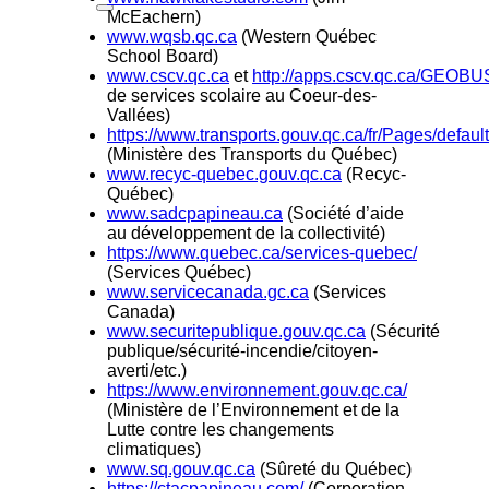
McEachern)
www.wqsb.qc.ca
(Western Québec
School Board)
www.cscv.qc.ca
et
http://apps.cscv.qc.ca/GEOBU
de services scolaire au Coeur-des-
Vallées)
https://www.transports.gouv.qc.ca/fr/Pages/defaul
(Ministère des Transports du Québec)
www.recyc-quebec.gouv.qc.ca
(Recyc-
Québec)
www.sadcpapineau.ca
(Société d’aide
au développement de la collectivité)
https://www.quebec.ca/services-quebec/
(Services Québec)
www.servicecanada.gc.ca
(Services
Canada)
www.securitepublique.gouv.qc.ca
(Sécurité
publique/sécurité-incendie/citoyen-
averti/etc.)
https://www.environnement.gouv.qc.ca/
(Ministère de l’Environnement et de la
Lutte contre les changements
climatiques)
www.sq.gouv.qc.ca
(Sûreté du Québec)
https://ctacpapineau.com/
(Corporation