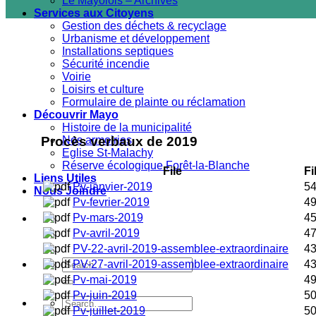
Le Mayolois – Archives
Services aux Citoyens
Gestion des déchets & recyclage
Urbanisme et développement
Installations septiques
Sécurité incendie
Voirie
Loisirs et culture
Formulaire de plainte ou réclamation
Découvrir Mayo
Histoire de la municipalité
Nos armoiries
Procès verbaux de 2019
Eglise St-Malachy
Réserve écologique Forêt-la-Blanche
File
Fi
Liens Utiles
Pv-janvier-2019
54
Nous Joindre
Pv-fevrier-2019
49
Pv-mars-2019
45
Pv-avril-2019
47
PV-22-avril-2019-assemblee-extraordinaire
43
PV-27-avril-2019-assemblee-extraordinaire
43
Pv-mai-2019
49
Pv-juin-2019
50
Pv-juillet-2019
50