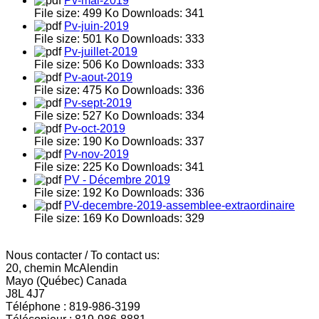
Pv-mai-2019
File size:
499 Ko
Downloads:
341
Pv-juin-2019
File size:
501 Ko
Downloads:
333
Pv-juillet-2019
File size:
506 Ko
Downloads:
333
Pv-aout-2019
File size:
475 Ko
Downloads:
336
Pv-sept-2019
File size:
527 Ko
Downloads:
334
Pv-oct-2019
File size:
190 Ko
Downloads:
337
Pv-nov-2019
File size:
225 Ko
Downloads:
341
PV - Décembre 2019
File size:
192 Ko
Downloads:
336
PV-decembre-2019-assemblee-extraordinaire
File size:
169 Ko
Downloads:
329
Nous contacter / To contact us:
20, chemin McAlendin
Mayo (Québec) Canada
J8L 4J7
Téléphone : 819-986-3199