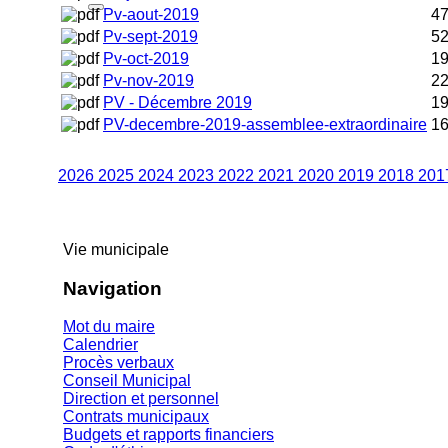
Pv-aout-2019
47
Pv-sept-2019
52
Pv-oct-2019
19
Pv-nov-2019
22
PV - Décembre 2019
19
PV-decembre-2019-assemblee-extraordinaire
16
2026
2025
2024
2023
2022
2021
2020
2019
2018
201
Vie municipale
Navigation
Mot du maire
Calendrier
Procès verbaux
Conseil Municipal
Direction et personnel
Contrats municipaux
Budgets et rapports financiers