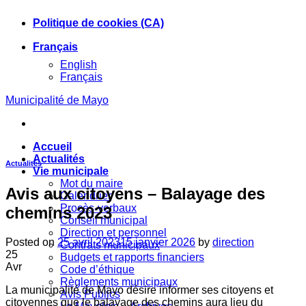
Skip
Politique de cookies (CA)
to
content
Français
English
Français
Municipalité de Mayo
Accueil
Actualités
Actualités
Vie municipale
Mot du maire
Avis aux citoyens – Balayage des
Calendrier
Procès-verbaux
chemins 2023
Conseil municipal
Direction et personnel
Posted on
25 avril 2023
15 janvier 2026
by
direction
Contrats municipaux
25
Budgets et rapports financiers
Avr
Code d’éthique
Règlements municipaux
La municipalité de Mayo désire informer ses citoyens et
Avis Publics
citoyennes que le balayage des chemins aura lieu du