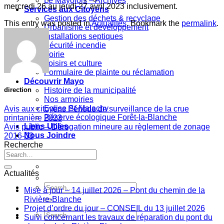
Le Mayolois – Archives
mercredi 26 au jeudi 27 avril 2023 inclusivement.
Services aux Citoyens
Gestion des déchets & recyclage
This entry was posted in
Actualités
. Bookmark the
permalink
.
Urbanisme et développement
Installations septiques
Sécurité incendie
Voirie
Loisirs et culture
Formulaire de plainte ou réclamation
Découvrir Mayo
Histoire de la municipalité
direction
Nos armoiries
Eglise St-Malachy
Avis aux citoyens Période de surveillance de la crue
Réserve écologique Forêt-la-Blanche
printanière 2023
Liens Utiles
Avis public – Dérogation mineure au règlement de zonage
Nous Joindre
2016-03
Recherche
Actualités
Mise à jour – 14 juillet 2026 – Pont du chemin de la
Rivière-Blanche
Projet d’ordre du jour – CONSEIL du 13 juillet 2026
Suivi concernant les travaux de réparation du pont du