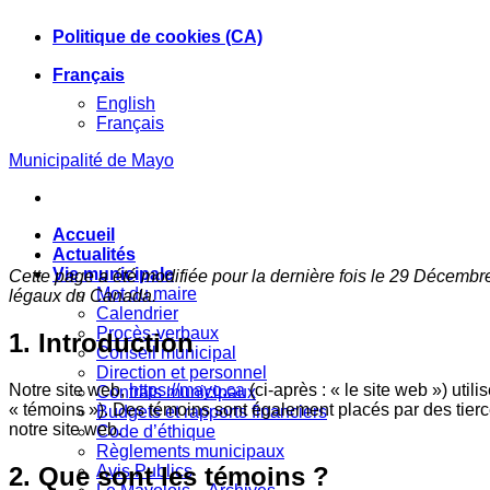
Skip
Politique de cookies (CA)
to
content
Français
English
Français
Municipalité de Mayo
Accueil
Actualités
Vie municipale
Cette page a été modifiée pour la dernière fois le 29 Décembre
Mot du maire
légaux du Canada.
Calendrier
Procès-verbaux
1. Introduction
Conseil municipal
Direction et personnel
Notre site web,
https://mayo.ca
(ci-après : « le site web ») uti
Contrats municipaux
« témoins »). Des témoins sont également placés par des tier
Budgets et rapports financiers
notre site web.
Code d’éthique
Règlements municipaux
2. Que sont les témoins ?
Avis Publics