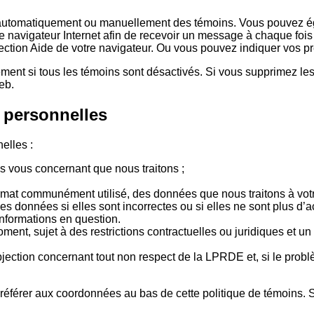
r automatiquement ou manuellement des témoins. Vous pouvez ég
re navigateur Internet afin de recevoir un message à chaque foi
 section Aide de votre navigateur. Ou vous pouvez indiquer vos p
ement si tous les témoins sont désactivés. Si vous supprimez le
eb.
 personnelles
elles :
vous concernant que nous traitons ;
at communément utilisé, des données que nous traitons à votre
 données si elles sont incorrectes ou si elles ne sont plus d’ac
informations en question.
oment, sujet à des restrictions contractuelles ou juridiques et u
bjection concernant tout non respect de la LPRDE et, si le probl
s référer aux coordonnées au bas de cette politique de témoins. 