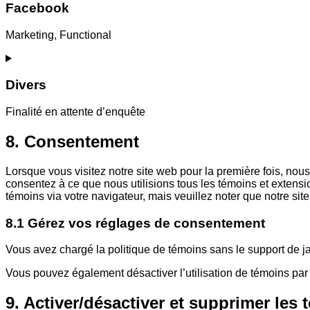
Facebook
Marketing, Functional
Consent
to
service
Divers
facebook
Finalité en attente d’enquête
Consent
8. Consentement
to
service
Lorsque vous visitez notre site web pour la première fois, nou
divers
consentez à ce que nous utilisions tous les témoins et extensi
témoins via votre navigateur, mais veuillez noter que notre sit
8.1 Gérez vos réglages de consentement
Vous avez chargé la politique de témoins sans le support de j
Vous pouvez également désactiver l’utilisation de témoins par 
9. Activer/désactiver et supprimer les