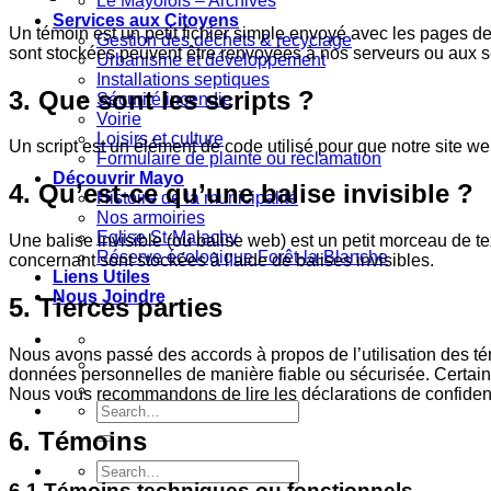
Le Mayolois – Archives
Services aux Citoyens
Un témoin est un petit fichier simple envoyé avec les pages de 
Gestion des déchets & recyclage
sont stockées peuvent être renvoyées à nos serveurs ou aux ser
Urbanisme et développement
Installations septiques
3. Que sont les scripts ?
Sécurité incendie
Voirie
Loisirs et culture
Un script est un élément de code utilisé pour que notre site we
Formulaire de plainte ou réclamation
Découvrir Mayo
4. Qu’est-ce qu’une balise invisible ?
Histoire de la municipalité
Nos armoiries
Eglise St-Malachy
Une balise invisible (ou balise web) est un petit morceau de tex
Réserve écologique Forêt-la-Blanche
concernant sont stockées à l’aide de balises invisibles.
Liens Utiles
Nous Joindre
5. Tierces parties
Nous avons passé des accords à propos de l’utilisation des té
données personnelles de manière fiable ou sécurisée. Certai
Nous vous recommandons de lire les déclarations de confidenti
6. Témoins
6.1 Témoins techniques ou fonctionnels