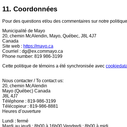
11. Coordonnées
Pour des questions et/ou des commentaires sur notre politique 
Municipalité de Mayo
20, chemin McAlendin, Mayo, Québec, J8L 4J7
Canada
Site web :
https://mayo.ca
Courriel :
dg@
ex.com
mayo.ca
Phone number: 819 986-3199
Cette politique de témoins a été synchronisée avec
cookiedat
Nous contacter / To contact us:
20, chemin McAlendin
Mayo (Québec) Canada
J8L 4J7
Téléphone : 819-986-3199
Télécopieur : 819-986-8881
Heures d’ouverture
Lundi : fermé
Mardi au jeudi : 8h00 à 16h00 Vendredi : 8h00 à midi