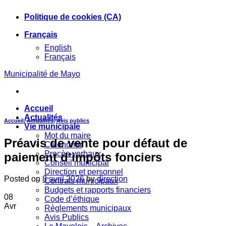
Skip
Politique de cookies (CA)
to
content
Français
English
Français
Municipalité de Mayo
Accueil
Actualités
Accueil
,
Actualités
,
Avis publics
Vie municipale
Mot du maire
Préavis de vente pour défaut de
Calendrier
Procès-verbaux
paiement d’impôts fonciers
Conseil municipal
Direction et personnel
Posted on
8 avril 2026
by
direction
Contrats municipaux
Budgets et rapports financiers
08
Code d’éthique
Avr
Règlements municipaux
Avis Publics