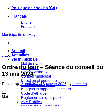
Skip
Politique de cookies (CA)
to
content
Français
English
Français
Municipalité de Mayo
Accueil
Actualités
Actualités
Vie municipale
Mot du maire
Ordre du jour – Séance du conseil du
Calendrier
Procès-verbaux
13 mai 2024
Conseil municipal
Direction et personnel
Posted on
11 mai 2024
15 janvier 2026
by
direction
Contrats municipaux
Budgets et rapports financiers
11
Code d’éthique
Mai
Règlements municipaux
Avis Publics