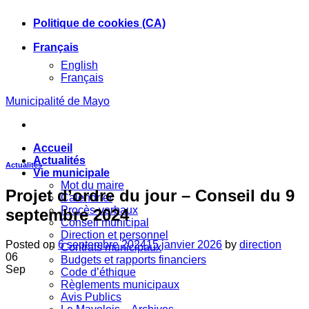
Skip
Politique de cookies (CA)
to
content
Français
English
Français
Municipalité de Mayo
Accueil
Actualités
Actualités
Vie municipale
Mot du maire
Projet d’ordre du jour – Conseil du 9
Calendrier
Procès-verbaux
septembre 2024
Conseil municipal
Direction et personnel
Posted on
6 septembre 2024
15 janvier 2026
by
direction
Contrats municipaux
06
Budgets et rapports financiers
Sep
Code d’éthique
Règlements municipaux
Avis Publics