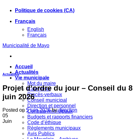
Skip
Politique de cookies (CA)
to
content
Français
English
Français
Municipalité de Mayo
Accueil
Actualités
Actualités
Vie municipale
Mot du maire
Projet d’ordre du jour – Conseil du 8
Calendrier
Procès-verbaux
juin 2026
Conseil municipal
Direction et personnel
Posted on
5 juin 2026
by
direction
Contrats municipaux
05
Budgets et rapports financiers
Juin
Code d’éthique
Règlements municipaux
Avis Publics