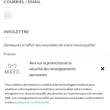
COURRIEL / EMAIL
INFOLETTRE
Demeurez à l'affut des nouvelles de votre municipalité!
Prénom
Avis sur la protection et la
sécurité des renseignements
Nom
personnels
Nous utilisons des témoins (
cookies
) et des technologies similaires pour
Courriel
améliorer votre expérience numérique, personnaliser votre contenu,
enregistrer vos choix et recueillir des données sur la performance de nos sites
Web. Les renseignements recueillis par les témoins sont traités conformément
à notre
politique de confidentialité
.
J'accepte l'énoncé de confidentialité.